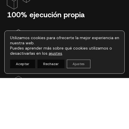
100% ejecución propia
Utilizamos cookies para ofrecerte la mejor experiencia en
nuestra web.
Puedes aprender más sobre qué cookies utilizamos o
desactivarlas en los
ajustes
.
Paso a paso, sin sorpresas
Aceptar
Rechazar
Ajustes
Seriedad en plazos y
calidad