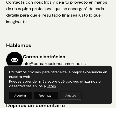
Contacta con nosotros y deja tu proyecto en manos
de un equipo profesional que se encargará de cada
detalle para que el resultado final sea justo lo que
imaginaste.
Hablemos
Correo electrónico
info@construccionesamoreno.es
Utilizamos cookies para ofrecerte la mejor experiencia en
Teléfono
nuestra web.
649 93 06 05
Puedes aprender más sobre qué cookies utilizamos o
desactivarlas en los
ajustes
.
WhatsApp
Aceptar
Rechazar
Ajustes
649 93 06 05
Dejanos un comentario